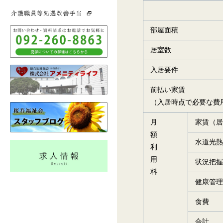
部屋面積
居室数
入居要件
前払い家賃
（入居時点で必要な費
月
家賃（
額
水道光
利
用
状況把
料
健康管
食費
合計