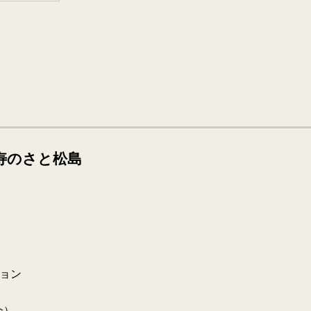
寿のさと松島
ョン
介）