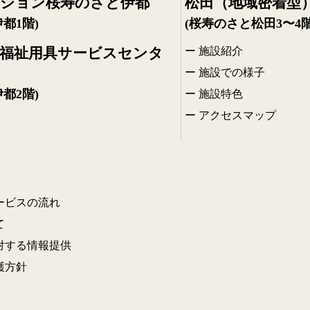
ション桜寿のさと伊都
松田（地域密着型
都1階)
(桜寿のさと松田3〜4階
福祉用具サービスセンタ
施設紹介
施設での様子
都2階)
施設特色
アクセスマップ
ービスの流れ
て
対する情報提供
護方針