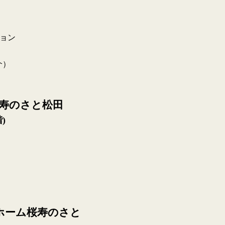
ョン
介）
桜寿のさと松田
)
ホーム桜寿のさと