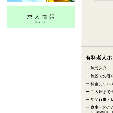
有料老人ホ
施設紹介
施設での暮
料金につい
ご入居まで
年間行事・
食事へのこ
（栄養管理に