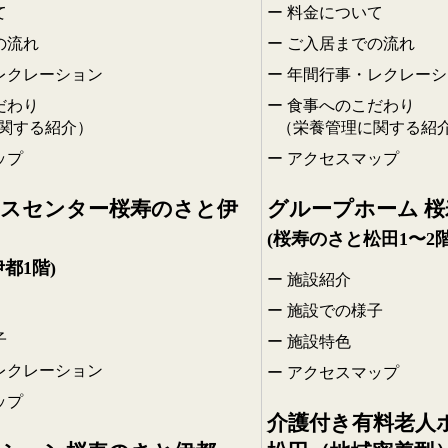
て
料金について
の流れ
ご入居までの流れ
レクレーション
年間行事・レクレーシ
だわり
食事へのこだわり
関する紹介）
（栄養管理に関する紹
ップ
アクセスマップ
スセンター桜寿のさと伊
グループホーム 
(桜寿のさと松田1〜2階
都1階)
施設紹介
施設での様子
子
施設特色
レクレーション
アクセスマップ
ップ
介護付き有料老人